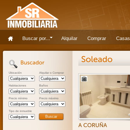
Buscar por...
Alquilar
Comprar
Casas
Ubicación
Alquilar o Comprar
Habitaciones
Baños
Precio mínimo
Precio máximo
Tipo de inmueble